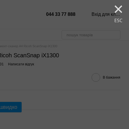
×
044 33 77 888
Вхід для клієнтів
ESC
мент-сканер A4 Ricoh ScanSnap iX1300
Ricoh ScanSnap iX1300
001
Написати відгук
В бажання
 швидко