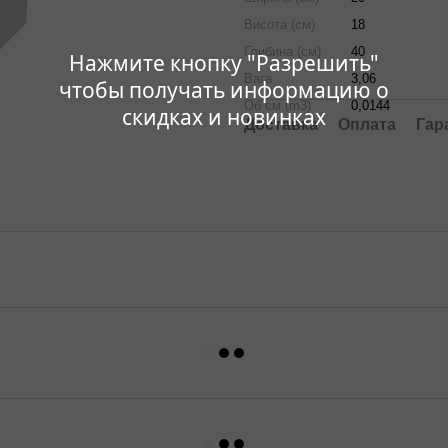
Висота (см)
18
Глибина (см)
40
Нажмите кнопку "Разрешить"
Вага
3,06
чтобы получать информацию о
Об`єм (m3)
0,0144
скидках и новинках
Доставка
Оплата
Гар