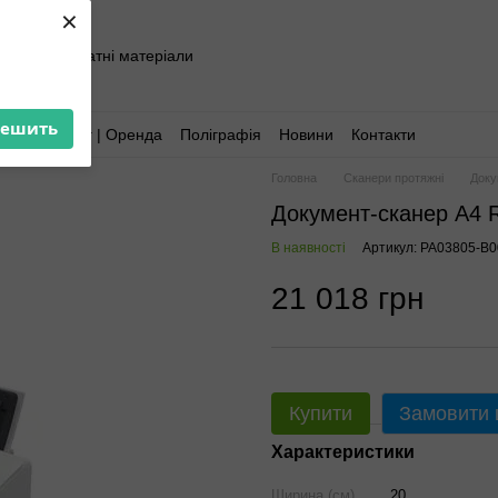
×
хніка та витратні матеріали
решить
Аутсорсинг | Оренда
Поліграфія
Новини
Контакти
Головна
Сканери протяжні
Доку
Документ-сканер A4 
В наявності
Артикул: PA03805-B
21 018 грн
Купити
Замовити
Характеристики
Ширина (см)
20