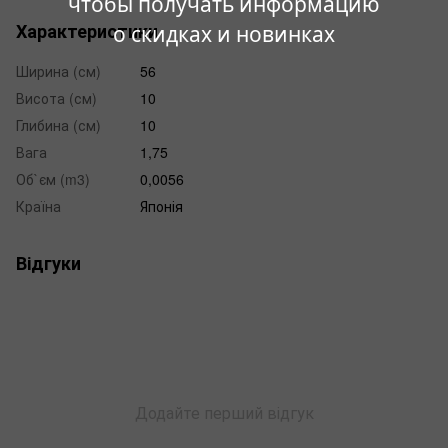
чтобы получать информацию
Характеристики
о скидках и новинках
Ширина (см)
56
Висота (см)
10
Глибина (см)
10
Вага
1,75
Об`єм (m3)
0,0056
Країна
Японія
Відгуки
Додайте перший відгук