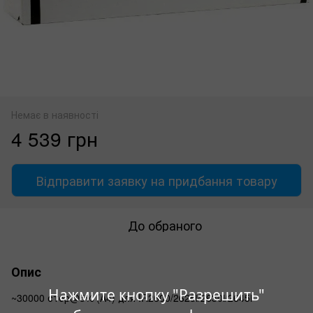
Немає в наявності
4 539 грн
Відправити заявку на придбання товару
До обраного
Опис
Нажмите кнопку "Разрешить"
~30000 стор@5% (A4) для IR2600/2625i/2630i/2645i