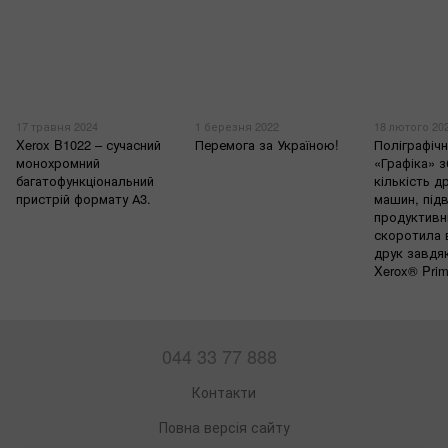
17 травня 2024
1 березня 2022
18 лютого 20
Xerox B1022 – сучасний
Перемога за Україною!
Поліграфіч
монохромний
«Графіка» 
багатофункціональний
кількість д
пристрій формату А3.
машин, під
продуктивн
скоротила 
друк завдяк
Xerox® Pri
044 33 77 888
Контакти
Повна версія сайту