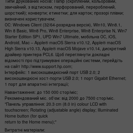
Типи друкованих носіїв: Папір (скріплений, кольоровий,
звичайний, з відтиском, перфорований, перероблений,
шорсткий); конверти; етикетки; для карток; прозорі плівки;
визначені користувачем;
ОС: Windows Client (32/64-розрядна версія), Win10, Win8.1,
Win 8 Basic, Win8 Pro, Win8 Enterprise, Win8 Enterprise N, Win7
Starter Edition SP1, UPD Win7 Ultimate, мобільна ОС, iOS,
Android, Mac – Apple® macOS Sierra v10.12, Apple® macOS
High Sierra v10.13, Apple® macOS Mojave v10.14, дискретний
драйвер принтера PCL6. Щоб переглянути докладні
відомості про підтримувані операційні системи, перейдіть
на сайт http://www.support.hp.com;
Інтерфейс: 1 високошвидкісний порт USB 2.0; 2
високошвидкісні хост-порти USB 2.0; 1 порт Gigabit Ethernet;
1 порт для апаратної інтеграції;
Навантаження: до 150 000 стор/міс;
Рекомендований міс. об'єм: від 2000 до 7500 стор/міс.
"Панель управління: 20.3 cm (8.0 in) colour LCD with
touchscreen; Rotating (adjustable angle) display; Illuminated
Home button (for quick
return to the Home menu);"
Витратні матеріали: