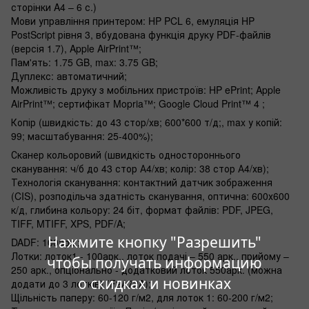
сторінки A4 – 6 с.)
Мови управління принтером: HP PCL 6, емуляція HP
PostScript рівня 3, вбудована функція друку PDF-файлів
(версія 1.7), Apple AirPrint™;
Пам'ять: 1.75 GB, max: 3.75 GB;
Дуплекс: автоматичний;
Можливість друку з мобільних пристроїв: HP ePrint; Apple
AirPrint™; сертифікат Mopria™; Google Cloud Print™ 4 ;
Копір (швидкість: до 43 стор/хв; 600*600 т/д;, max у копій:
99; масштабування: 25-400%);
Сканер кольоровий (швидкість одностороннього
сканування: ч/б до 43 стор А4/хв; колір: 38 стор А4/хв);
Технологія сканування: контактний датчик зображення
(CIS), розподільча здатність сканування, оптична: 600х600
к/д, глибина кольору: 24 біт, формат файлів: PDF, JPEG,
TIFF, MTIFF, XPS, PDF/A;
Нажмите кнопку "Разрешить"
DADF: 100арк.;
Лотки: лоток1 - 100арк., лоток подачі – 550 арк., прийому –
чтобы получать информацию
250 арк., опціонально - додатковий лоток 550арк. (можна
о скидках и новинках
додати до 3 лотків) (F2A72A);
Щільність паперу: 60-120 г/м2, для лоток 1: 60-200 г/м2;