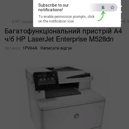
×
Subscribe to our
notifications!
To enable permission prompts, click
ESC
БФП лазерні монохромні
Багатофункціональний пристрій А4
on the notification icon
Багатофункціональний пристрій А4
ч/б HP LaserJet Enterprise M528dn
Артикул:
1PV64A
Написати відгук