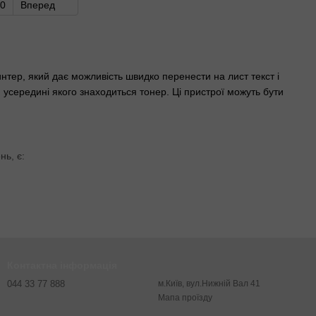
0
Вперед
тер, який дає можливість швидко перенести на лист текст і
 усередині якого знаходиться тонер. Ці пристрої можуть бути
ь, є:
ик залежатиме не лише від кількості тонера, але і заповнення
Контактна інформація
044 33 77 888
м.Київ, вул.Нижній Вал 41
Мапа проїзду
ти від 1500 до 50000 сторінок високої якості. Швидкісні
А4 у хвилину. При цьому вартість друку на старших пристроях