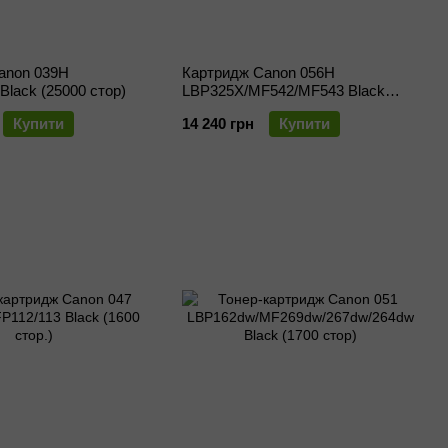
anon 039H
Картридж Canon 056H
Black (25000 стор)
LBP325X/MF542/MF543 Black
(21000 стор)
Купити
14 240 грн
Купити