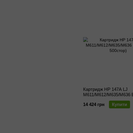
Картридж HP 147A LJ
M611/M612/M635/M636 B
500стор)
14 424 грн
Купити