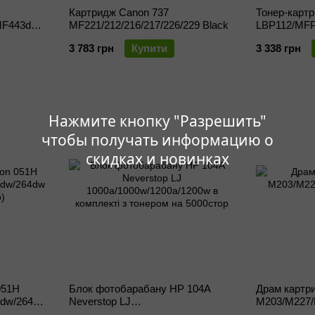
Картридж Canon 737
Тонер-карт
MF443dw/445dw/446X/MF449X
MF221/212/216/217/226/229 Black
LBP112/MFP1
стор.)
3 783 грн
Купити
3 338 грн
Нажмите кнопку "Разрешить"
чтобы получать информацию о
скидках и новинках
051H
Блок фотобарабану HP 104A
Драм картр
dw/264dw
Neverstop LJ
M203/M227/
1000a/1000w/1200a/1200w в
стор)