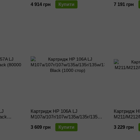
4 914 грн
Купити
7 191 грн
комплекті з тонером на 5000стор
LJ
Картридж HP 106A LJ
Картридж H
lack
M107a/107r/107w/135a/135r/135w/137fnw
M211/M212/
Black (1000 стор)
стор)
3 609 грн
Купити
3 229 грн