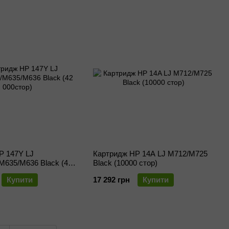
P 147Y LJ
Картридж HP 14A LJ M712/M725
M635/M636 Black (42
Black (10000 стор)
Купити
17 292 грн
Купити