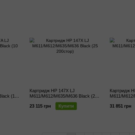
Картридж HP 147X LJ
Картридж H
lack (10
M611/M612/M635/M636 Black (25
M611/M612/
200стор)
000стор)
23 115 грн
Купити
31 851 грн