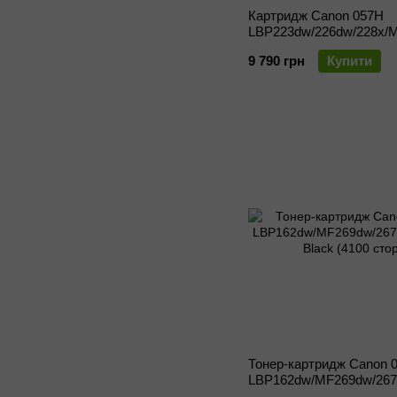
Картридж Canon 057H
LBP223dw/226dw/228x/
Black (10000 стор)
9 790 грн
Купити
Тонер-картридж Canon 
LBP162dw/MF269dw/267
Black (4100 стор)