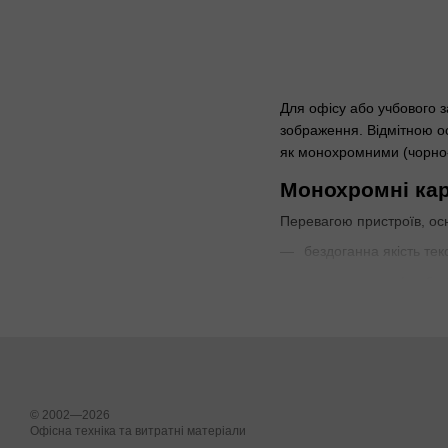
Для офісу або учбового 
зображення. Відмітною ос
як монохромними (чорно-
Монохромні кар
Перевагою пристроїв, ос
бездоганна якість тек
мала витрата фарби (
низька ціна відбитку;
висока швидкість друк
Ресурс нового картриджа 
листа при друці. Саме ці
© 2002—2026
Більшість сучасних нових
Офісна техніка та витратні матеріали
характеристики друкарськ