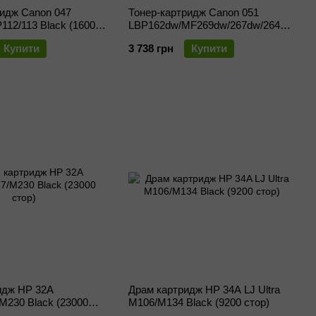
ридж Canon 047
Тонер-картридж Canon 051
12/113 Black (1600
LBP162dw/MF269dw/267dw/264dw
Black (1700 стор)
Купити
3 738 грн
Купити
идж HP 32A
Драм картридж HP 34A LJ Ultra
M230 Black (23000
M106/M134 Black (9200 стор)