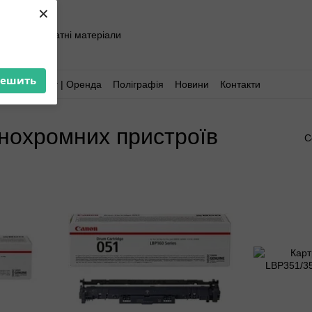
×
хніка та витратні матеріали
решить
Аутсорсинг | Оренда
Поліграфія
Новини
Контакти
нохромних пристроїв
С