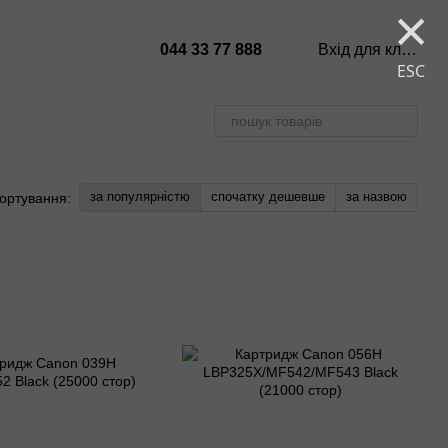
×
044 33 77 888
Вхід для клієнтів
ESC
за популярністю
спочатку дешевше
за назвою
ортування: