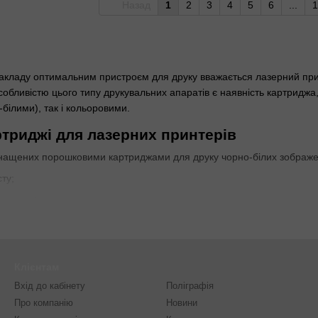
Назад
1
2
3
4
5
6
...
1
закладу оптимальним пристроєм для друку вважається лазерний прин
обливістю цього типу друкувальних апаратів є наявність картриджа,
білими), так і кольоровими.
триджі для лазерних принтерів
нащених порошковими картриджами для друку чорно-білих зображен
сту;
тонера);
у тексту і зображень.
вказаний в характеристиках виробу, приведених виробником. Показн
Клієнтам
 критерії роблять вплив на дозування витратного матеріалу.
Вхід до кабінету
Поліграфія
 витратних матеріалів для лазерного друку дають можливість випусти
Про компанію
Новини
их пристроїв дозволяють отримати від 20 до 136 сторінок формату 