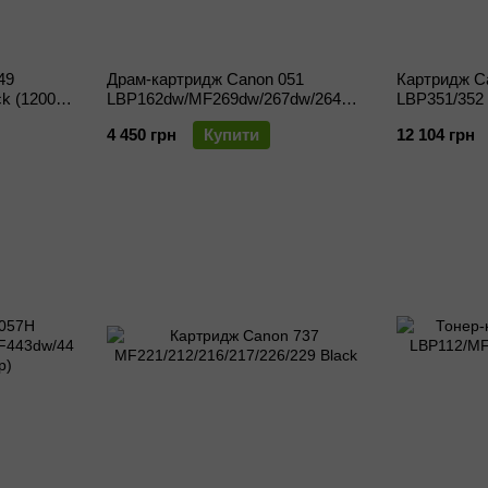
49
Драм-картридж Canon 051
Картридж C
k (12000
LBP162dw/MF269dw/267dw/264dw
LBP351/352 
Black (23000 стор.)
4 450 грн
Купити
12 104 грн