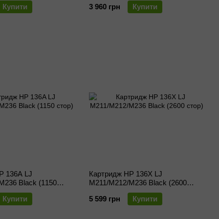
Купити
3 960 грн
Купити
P 136A LJ
Картридж HP 136X LJ
M236 Black (1150
M211/M212/M236 Black (2600
стор)
Купити
5 599 грн
Купити