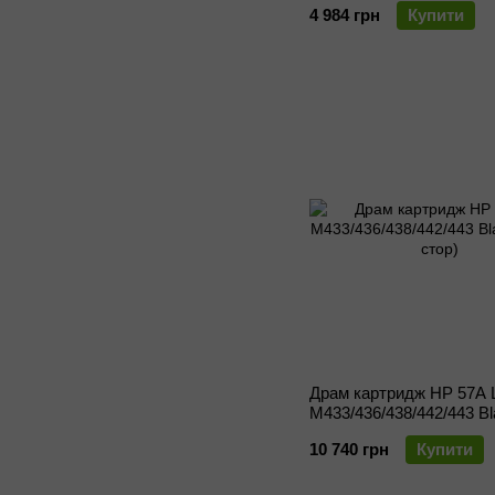
4 984 грн
Купити
Драм картридж HP 57A 
M433/436/438/442/443 B
(80000 стор)
10 740 грн
Купити