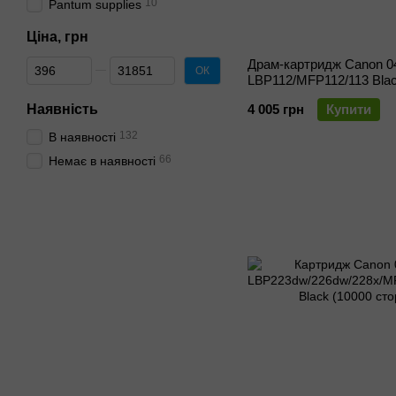
10
Pantum supplies
Ціна, грн
Від Ціна, грн
До Ціна, грн
Драм-картридж Canon 0
ОК
LBP112/MFP112/113 Blac
стор)
Наявність
4 005 грн
Купити
132
В наявності
66
Немає в наявності