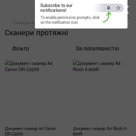
×
Subscribe to our
notifications!
To enable permission prompts, click
ESC
Сканери протяжні
on the notification icon
Сканери протяжні
Фільтр
За популярністю
Документ-сканер А4 Canon
Документ-сканер A4 Ricoh fi-
DR-C225II
800R