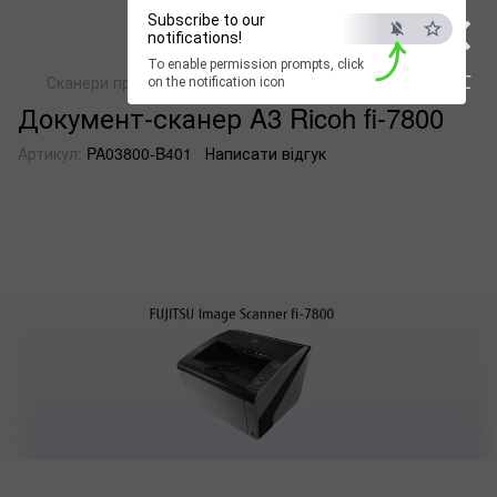
×
Subscribe to our
notifications!
To enable permission prompts, click
ESC
Сканери протяжні
Документ-сканер A3 Ricoh fi-7800
on the notification icon
Документ-сканер A3 Ricoh fi-7800
Артикул:
PA03800-B401
Написати відгук