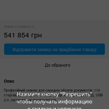
Немає в наявності
541 854 грн
Відправити заявку на придбання товару
До обраного
Опис
Професійний сканер для середніх обсягів документів, 110
Нажмите кнопку "Разрешить"
стор/хв, 220 зобр/мин, А3, двосторонній пристрій АПД, USB
2.0, світлодіодне підсвічування.
чтобы получать информацию
о скидках и новинках