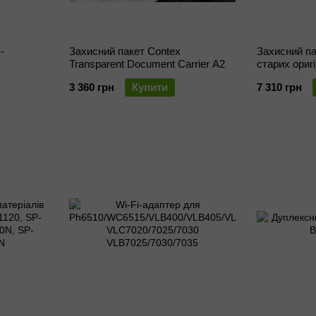
-
Захисний пакет Contex
Захисний па
Transparent Document Carrier A2
старих оригі
3 360 грн
Купити
7 310 грн