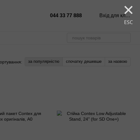
×
044 33 77 888
Вхід для клієнтів
ESC
за популярністю
спочатку дешевше
за назвою
ортування: