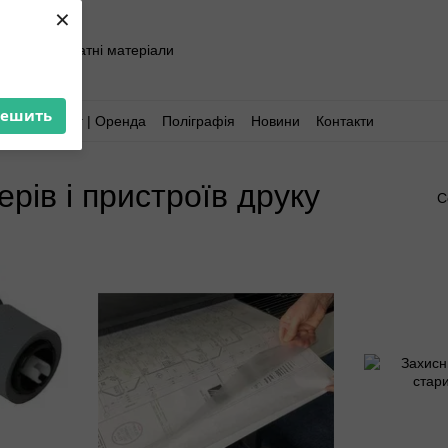
×
хніка та витратні матеріали
решить
Аутсорсинг | Оренда
Поліграфія
Новини
Контакти
ерів і пристроїв друку
С