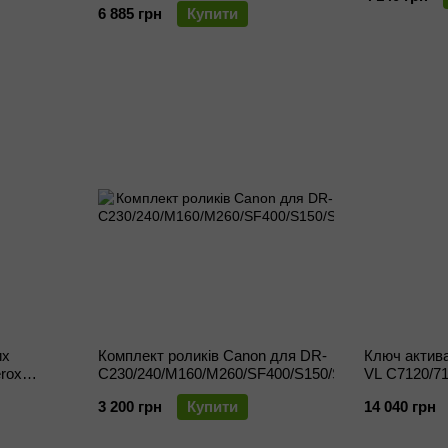
6 885 грн
Купити
их
Комплект роликів Canon для DR-
Ключ активац
erox
C230/240/M160/M260/SF400/S150/S130/R40/RS40/
VL C7120/71
3 200 грн
Купити
14 040 грн