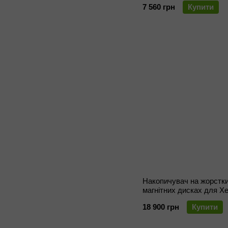
7 560 грн
Купити
Накопичувач на жорстк
магнітних дисках для X
VL_70xx 320ГБ
18 900 грн
Купити