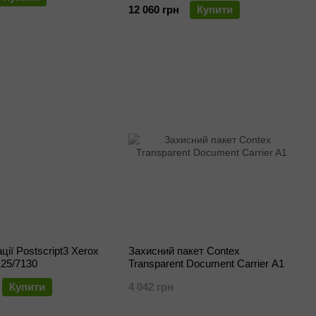
12 060 грн
Купити
ії Postscript3 Xerox
Захисний пакет Contex
S250N
25/7130
Transparent Document Carrier A1
Купити
4 042 грн