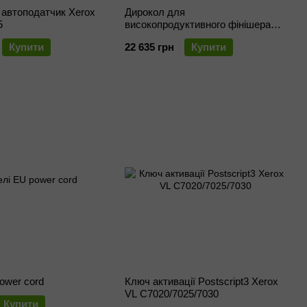
 автоподатчик Xerox
Дирокол для
5
високопродуктивного фінішера
Xerox B8065 / 8075/8090 (4
Купити
22 635 грн
Купити
отвори)
ower cord
Ключ активації Postscript3 Xerox
VL C7020/7025/7030
Купити