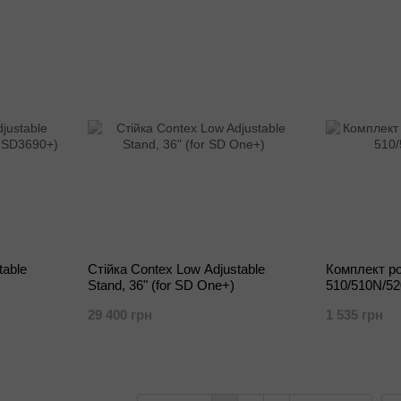
table
Стійка Contex Low Adjustable
Комплект ро
Stand, 36" (for SD One+)
510/510N/5
29 400 грн
1 535 грн