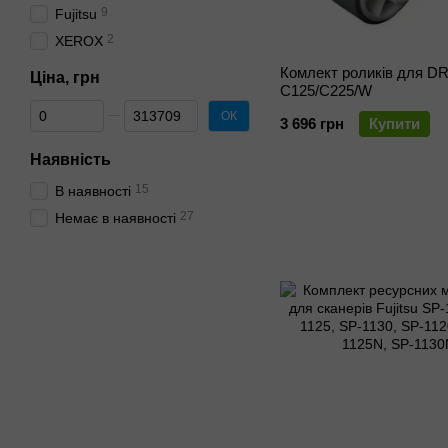
9
Fujitsu
2
XEROX
Комлект роликiв для DR
Ціна, грн
C125/C225/W
Від Ціна, грн
До Ціна, грн
ОК
3 696 грн
Купити
Наявність
15
В наявності
27
Немає в наявності