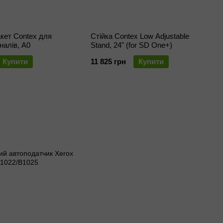
кет Contex для
Стійка Contex Low Adjustable
налів, A0
Stand, 24" (for SD One+)
Купити
11 825 грн
Купити