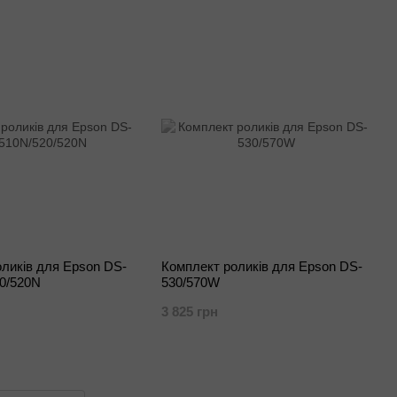
ликів для Epson DS-
Комплект роликів для Epson DS-
20/520N
530/570W
3 825 грн