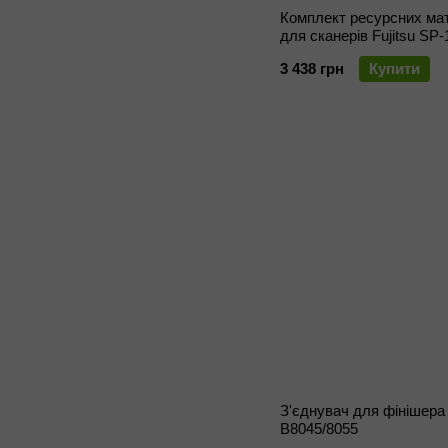
Комплект ресурсних мат
для сканерів Fujitsu SP-
1125, SP-1130, SP-1120N
3 438 грн
Купити
1125N, SP-1130N
З'єднувач для фінішера
B8045/8055