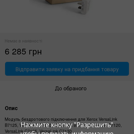
Немає в наявності
6 285 грн
Відправити заявку на придбання товару
До обраного
Опис
Модуль бездротового підключення для Xerox VersaLink
Нажмите кнопку "Разрешить"
B7125, VersaLink B7130, VersaLink B7135, VersaLink C7120,
VersaLink C7125, VersaLink C7130.
чтобы получать информацию