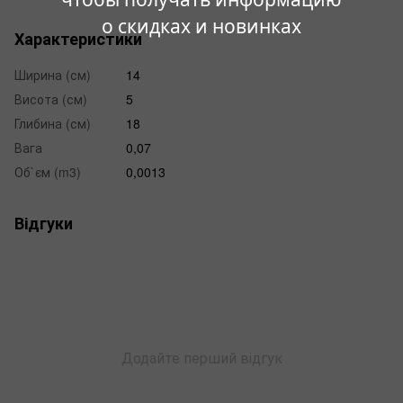
о скидках и новинках
Характеристики
Ширина (см)
14
Висота (см)
5
Глибина (см)
18
Вага
0,07
Об`єм (m3)
0,0013
Відгуки
Додайте перший відгук