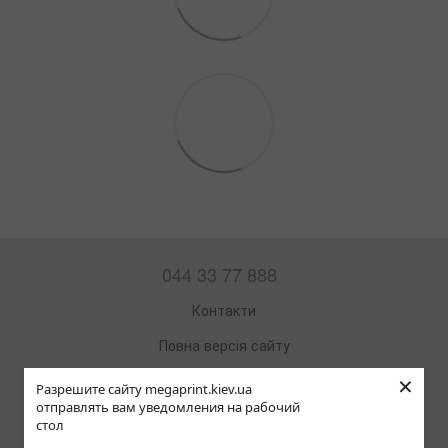
044 33 77 888
Контакти
Повна версія сайту
×
Мапа сайту
Разрешите сайту megaprint.kiev.ua
отправлять вам уведомления на рабочий
© 2002—2026
стол
Офісна техніка та витратні матеріали