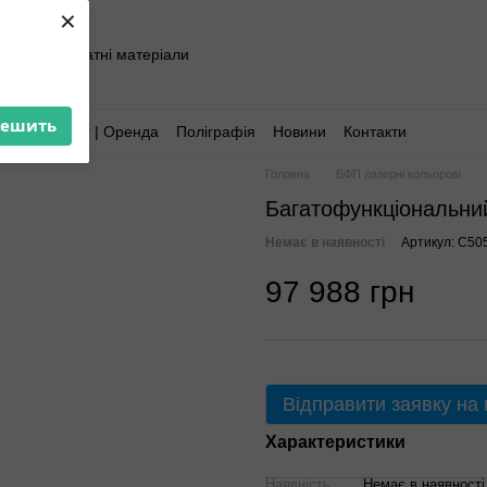
×
хніка та витратні матеріали
решить
Аутсорсинг | Оренда
Поліграфія
Новини
Контакти
Головна
БФП лазерні кольорові
Багатофункціональний
Немає в наявності
Артикул: C50
97 988 грн
Відправити заявку на
Характеристики
Наявність
Немає в наявності