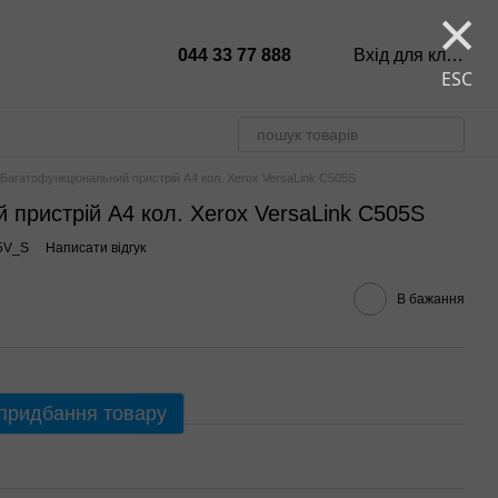
×
044 33 77 888
Вхід для клієнтів
ESC
Багатофункціональний пристрій А4 кол. Xerox VersaLink C505S
 пристрій А4 кол. Xerox VersaLink C505S
5V_S
Написати відгук
В бажання
 придбання товару