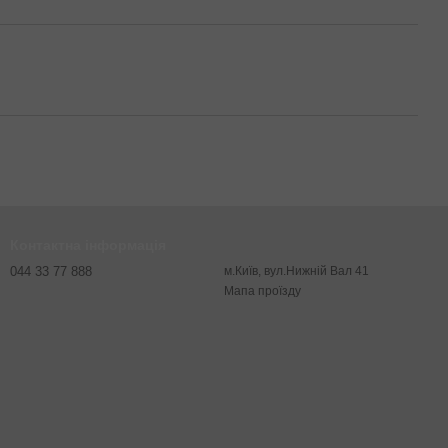
Контактна інформація
044 33 77 888
м.Київ, вул.Нижній Вал 41
Мапа проїзду