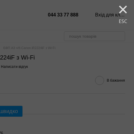
×
044 33 77 888
Вхід для клієнтів
ESC
БФП А3 ч/б Canon iR2224iF з Wi-Fi
24iF з Wi-Fi
Написати відгук
В бажання
 швидко
76