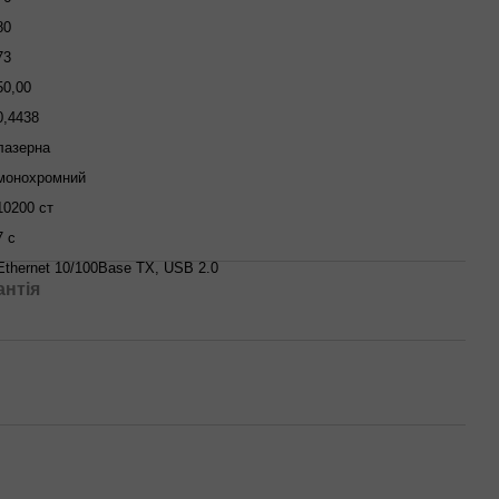
80
73
50,00
0,4438
лазерна
монохромний
10200 ст
7 с
Ethernet 10/100Base TX, USB 2.0
антія