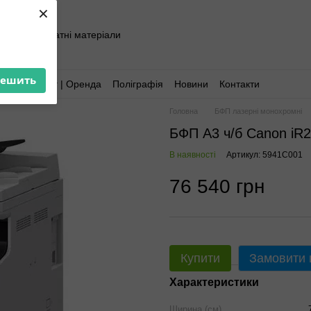
×
хніка та витратні матеріали
решить
Аутсорсинг | Оренда
Поліграфія
Новини
Контакти
Головна
БФП лазерні монохромні
БФП А3 ч/б Canon iR22
В наявності
Артикул: 5941C001
76 540 грн
Купити
Замовити
Характеристики
Ширина (см)