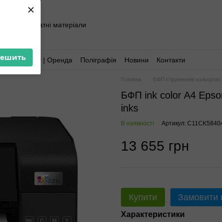
×
хніка та витратні матеріали
решить
Аутсорсинг | Оренда
Поліграфія
Новини
Контакти
Головна
БФП струменеві кольорові
БФП ink color A4 Eps
inks
В наявності
Артикул: C11CK5840
13 655 грн
Купити
Замовити
Характеристики