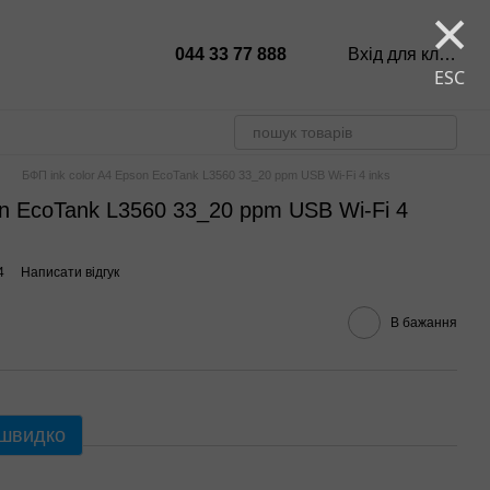
×
044 33 77 888
Вхід для клієнтів
ESC
БФП ink color A4 Epson EcoTank L3560 33_20 ppm USB Wi-Fi 4 inks
on EcoTank L3560 33_20 ppm USB Wi-Fi 4
4
Написати відгук
В бажання
 швидко