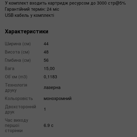
У комплект входить картридж ресурсом до 3000 стр@5%
Гарантійний термін: 24 міс
USB кабель у комплекті
Характеристики
Ширина (см)
44
Висота (см)
48
Глибина (см)
56
Вага
15,00
Об`єм (m3)
0,1183
Технологія
лазерна
друку
Кольоровість
монохромний
Двохсторонній
1
друк
Час виходу
першої
6.9 с
сторінки