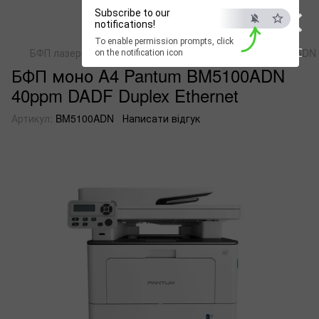
×
Subscribe to our
notifications!
To enable permission prompts, click
ESC
БФП лазерні монохромні
БФП моно A4 Pantum BM5100ADN 4
on the notification icon
БФП моно A4 Pantum BM5100ADN
40ppm DADF Duplex Ethernet
Артикул:
BM5100ADN
Написати відгук