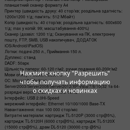
планшетний сканер формату А4
Принтер (швидкість друку: 40 стор/хв; роздільна здатність:
1200х1200 т/д; пам'ять: 512 Мбайт)
Копір (швидкість: 40 стор/хв; роздільна здатність: 600х600
т/д; max у копій: 99; масштабування-400%)
Сканер (дозвіл: 1200 т/д; Сканування на ПК, електронну
пошту, FTP, SMB, USB накопичувач, ДОДАТОК
iOS/Android/iPadOS)
Лотки: подачі-250 л., Приймання-150 л.
Дуплекс: станд
DADF: 50арк
Щільність паперу: 60-120 г/м2, ручне подання 60-200г/м2
Нажмите кнопку "Разрешить"
Мови опису: PCL5e, PCL6, PS
ОС: Microsoft Windows
чтобы получать информацию
Server2003/Server2008/Server2012/XP/Vista/7/8/10(32 та 64-
о скидках и новинках
розрядні версії), Mac OS X 10.6-10.12
Інтерфейс: USB 2.0Hi-Speed
мережний інтерфейс: Ethernet 10/100/1000 Base-TX
Навантаження: max 100 000 стор/міс
Витратні матеріали: картридж TL-5120P (3000 стр@5%),
картридж TL-5120H (6000 стр@5%), картридж TL-5120X
(15000 стр@5%), драм DL-5120 (30000 стр @5%)