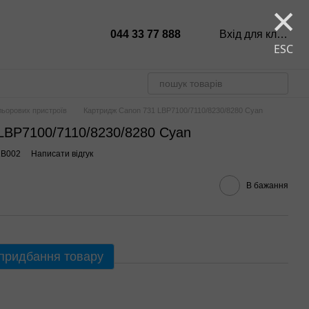
×
044 33 77 888
Вхід для клієнтів
ESC
льорових пристроїв
Картридж Canon 731 LBP7100/7110/8230/8280 Cyan
LBP7100/7110/8230/8280 Cyan
1B002
Написати відгук
В бажання
 придбання товару