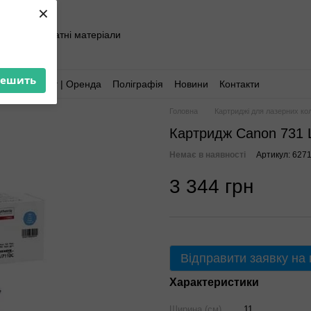
×
хніка та витратні матеріали
решить
Аутсорсинг | Оренда
Поліграфія
Новини
Контакти
Головна
Картриджі для лазерних ко
Картридж Canon 731 
Немає в наявності
Артикул: 627
3 344 грн
Відправити заявку на
Характеристики
Ширина (см)
11