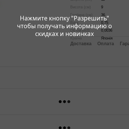
Висота (см)
9
Глибина (см)
36
Нажмите кнопку "Разрешить"
Вага
0,75
чтобы получать информацию о
Об`єм (m3)
0,0036
скидках и новинках
Країна
Японія
Доставка
Оплата
Гар