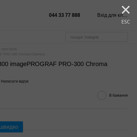
×
044 33 77 888
Вхід для клієнтів
ESC
 пристроїв
F PRO-300 Chroma Optimizer
-300 imagePROGRAF PRO-300 Chroma
Написати відгук
В бажання
 швидко