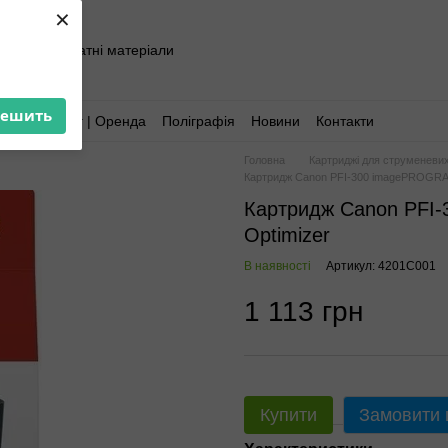
×
хніка та витратні матеріали
решить
Аутсорсинг | Оренда
Поліграфія
Новини
Контакти
Головна
Картриджі для струменевих
Картридж Canon PFI-300 imagePROGRA
Картридж Canon PFI
Optimizer
В наявності
Артикул: 4201C001
1 113 грн
Купити
Замовити