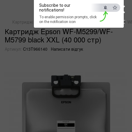
×
Subscribe to our
notifications!
To enable permission prompts, click
ESC
Картриджі для струменевих пристроїв
Картридж Epson WF
on the notification icon
Картридж Epson WF-M5299/WF-
M5799 black XXL (40 000 стр)
Артикул:
C13T966140
Написати відгук