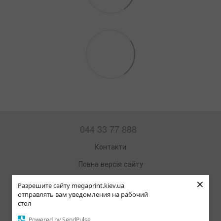
044 33 77 888
Контакти
Повна версія сайту
×
Мапа сайту
Разрешите сайту megaprint.kiev.ua
отправлять вам уведомления на рабочий
© 2002—2026
стол
Офісна техніка та витратні матеріали
Powered by SendPulse