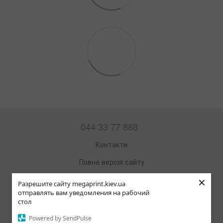
044 33 77 888
Контакти
Повна версія сайту
×
Мапа сайту
Разрешите сайту megaprint.kiev.ua
отправлять вам уведомления на рабочий
© 2002—2026
стол
Офісна техніка та витратні матеріали
Powered by SendPulse