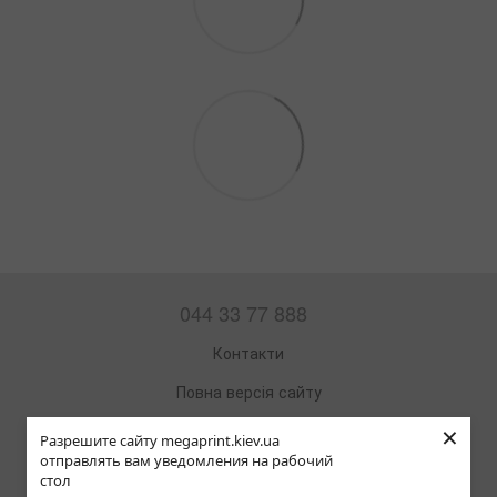
044 33 77 888
Контакти
Повна версія сайту
×
Мапа сайту
Разрешите сайту megaprint.kiev.ua
отправлять вам уведомления на рабочий
© 2002—2026
стол
Офісна техніка та витратні матеріали