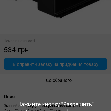
Немає в наявності
534 грн
Відправити заявку на придбання товару
До обраного
Опис
Нажмите кнопку "Разрешить"
Змінний абсорбер для збирання чорнил для Pixma
G1430/G2430/G3430/G2470/G3470