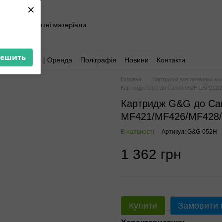
×
хніка та витратні матеріали
решить
Аутсорсинг | Оренда
Поліграфія
Новини
Контакти
Головна
Картриджі для лазерних м
Картридж G&G до Canon 052H LBP212/2
Картридж G&G до Ca
MF421/MF426/MF428/M
В наявності
Артикул: G&G-052H
1 362 грн
Купити
Замовити