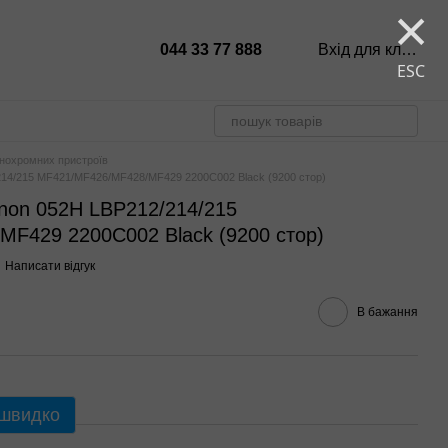
×
044 33 77 888
Вхід для клієнтів
ESC
онохромних пристроїв
14/215 MF421/MF426/MF428/MF429 2200C002 Black (9200 стор)
non 052H LBP212/214/215
F429 2200C002 Black (9200 стор)
Написати відгук
В бажання
 швидко