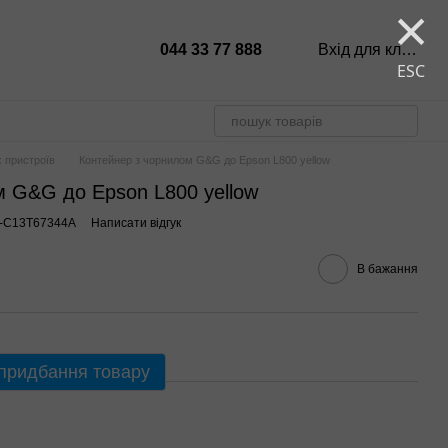
×
044 33 77 888
Вхід для клієнтів
ESC
 пристроїв
Контейнер з чорнилом G&G до Epson L800 yellow
м G&G до Epson L800 yellow
G-C13T67344A
Написати відгук
В бажання
 придбання товару