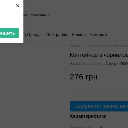
×
хніка та витратні матеріали
решить
Аутсорсинг | Оренда
Поліграфія
Новини
Контакти
Головна
Картриджі для струменевих
Контейнер з чорнило
Немає в наявності
Артикул: G&
276 грн
Відправити заявку на
Характеристики
Ширина (см)
4