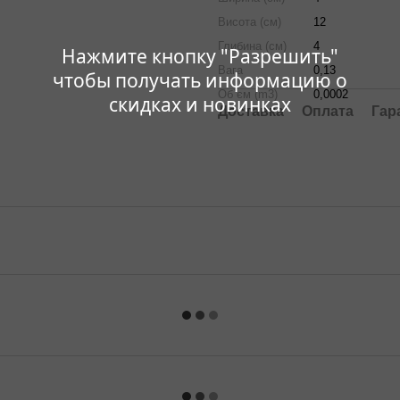
Висота (см)
12
Глибина (см)
4
Нажмите кнопку "Разрешить"
Вага
0,13
чтобы получать информацию о
Об`єм (m3)
0,0002
скидках и новинках
Доставка
Оплата
Гар