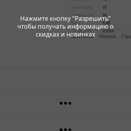
Висота (см)
15
Глибина (см)
16
Нажмите кнопку "Разрешить"
Вага
5,40
чтобы получать информацию о
Об`єм (m3)
0,0115
скидках и новинках
Доставка
Оплата
Гар