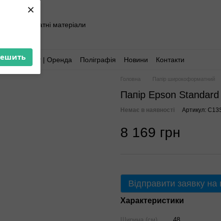
×
хніка та витратні матеріали
решить
Аутсорсинг | Оренда
Поліграфія
Новини
Контакти
Головна
Папір широкоформатний
Папір Epson Standard
Немає в наявності
Артикул: C13
8 169 грн
Відправити заявку на
Характеристики
Ширина (см)
48