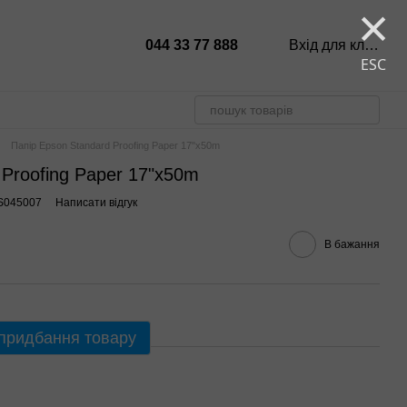
×
044 33 77 888
Вхід для клієнтів
ESC
Папір Epson Standard Proofing Paper 17"x50m
 Proofing Paper 17"x50m
S045007
Написати відгук
В бажання
 придбання товару