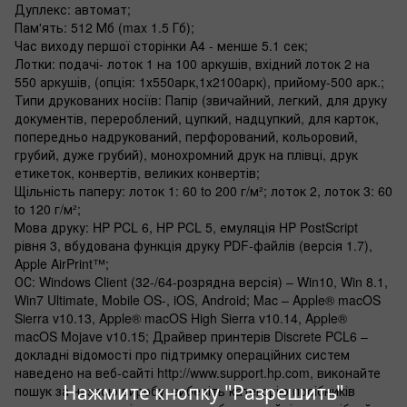
Дуплекс: автомат;
Пам'ять: 512 Мб (max 1.5 Гб);
Час виходу першої сторінки A4 - менше 5.1 сек;
Лотки: подачі- лоток 1 на 100 аркушів, вхідний лоток 2 на
550 аркушів, (опція: 1х550арк,1х2100арк), прийому-500 арк.;
Типи друкованих носіїв: Папір (звичайний, легкий, для друку
документів, перероблений, цупкий, надцупкий, для карток,
попередньо надрукований, перфорований, кольоровий,
грубий, дуже грубий), монохромний друк на плівці, друк
етикеток, конвертів, великих конвертів;
Щільність паперу: лоток 1: 60 to 200 г/м²; лоток 2, лоток 3: 60
to 120 г/м²;
Мова друку: HP PCL 6, HP PCL 5, емуляція HP PostScript
рівня 3, вбудована функція друку PDF-файлів (версія 1.7),
Apple AirPrint™;
ОС: Windows Client (32-/64-розрядна версія) – Win10, Win 8.1,
Win7 Ultimate, Mobile OS-, iOS, Android; Mac – Apple® macOS
Sierra v10.13, Apple® macOS High Sierra v10.14, Apple®
macOS Mojave v10.15; Драйвер принтерів Discrete PCL6 –
докладні відомості про підтримку операційних систем
наведено на веб-сайті http://www.support.hp.com, виконайте
Нажмите кнопку "Разрешить"
пошук за назвою виробу, виберіть категорію посібників