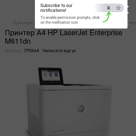
×
Subscribe to our
notifications!
To enable permission prompts, click
ESC
Принтери лазерні монохромні
Принтер А4 HP LaserJet Ente
on the notification icon
Принтер А4 HP LaserJet Enterprise
M611dn
Артикул:
7PS84A
Написати відгук