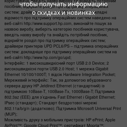
користувача, введіть назву виробу та знайдіть потрібний
чтобы получать информацию
посібник, відкрийте розділ про підтримку операційних
о скидках и новинках
систем; драйвери принтерів UPD PCL6/PS – докладні
відомості про підтримку операційних систем наведено на
веб-сайті http://www.support.hp.com, виконайте пошук за
назвою виробу, виберіть категорію посібників користувача,
введіть назву виробу та знайдіть потрібний посібник,
відкрийте розділ про підтримку операційних систем;
драйвери принтерів UPD PCL6/PS – підтримка операційних
систем: докладніше про підтримку операційних систем на
веб-сайті http://www.hp.com/go/upd;
Інтерфейс: 1 високошвидкісний порт USB 2.0 Device; 2
високошвидкісні порти USB 2.0 Host; 1 мережа Gigabit
Ethernet 10/100/1000T; 1 відсік Hardware Integration Pocket;
Мережевий інтерфейс: Так, за допомогою вбудованого
сервера друку HP Jetdirect Ethernet (стандартний) із
підтримкою 10Base-T, 100Base-Tx, 1000Base-T; Підтримка
802.3az (EEE) для з’єднань Fast Ethernet і Gigabit Ethernet;
IPsec (стандарт); Стандарт бездротової мережі
802.11a/b/g/n (додатково); Підтримка Microsoft Universal Print
(MUP);
Можливість друку з мобільних пристроїв: HP ePrint; Apple
AirPrint™; Google Cloud Print™; сертифікат Mopria™;