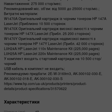
Навантаження: 275 000 стор/мес;
Рекомендований міс. об'єм: від 5000 до 25000 стор/міс.;
Витратні матеріали:
W1470A Оригінальний картридж із чорним тонером HP 147A
LaserJet (Приблизно 10 500 сторінок
W1470X Оригінальний картридж високої ємності з чорним
тонером HP 147X LaserJet (Прибл. 25 200 сторінок)
W1470Y Оригінальний картридж надвисокої ємності з
чорним тонером HP 147Y LaserJet (Прибл. 42 000 сторінок)
L0H24A HP LaserJet 110v Maintenance Kit (225,000 pages)
L0H25A HP LaserJet 220v Maintenance Kit (225,000 pages)
У комплект входять стартовий картридж на 10 500 стор/
чорний
USB кабель в комплект не входить;
Рекомендуємо придбати: 2E-W-3169m3, AK-300102-030-E,
AK-300102-018-E, AK-300102-030-S
https://www.hp.com/ua-uk/products/printers/product-
details/product-specifications/31570622
Характеристики
Ширина (см)
49