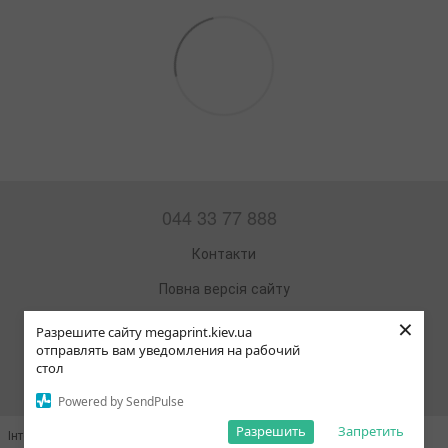
044 33 77 888
Контакти
Повна версія сайту
×
Мапа сайту
Разрешите сайту megaprint.kiev.ua
отправлять вам уведомления на рабочий
© 2002—2026
стол
Офісна техніка та витратні матеріали
Powered by SendPulse
Разрешить
Запретить
Інтернет-магазин створений з Хорошоп