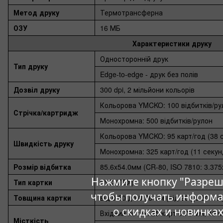
Метод друку
Термотрансферна
ОЗУ
16 МБ
Характеристики друку
Односторонній друк
Тип друку
Edge-to-edge - друк без полів
Дозвіл друку
300 dpi, 2 мільйони кольорів
Кольорова YMCKO: 100 відбитків/ру
Стрічка/картридж
Монохромна: 500 відбитків/рулон
Кольорова YMCKO: 95 карт/год (38 с
Швидкість друку
Монохромна: 325 карт/год (11 секун
Розмір відбитка
85.6x54.0мм (CR-80, ISO 7810: 3.375
Нажмите кнопку "Разреш
Тип картки
PVC (ПВХ)
чтобы получать информ
Товщина картки
від 0.50 до 0.76 мм (від 20 до 30 мі
о скидках и новинка
Вхідний лоток: 25 карт 0.76 мм, 40 
Місткість