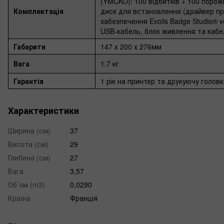
(YMCKO): 100 відбитків + 100 порож
Комплектація
диск для встановлення (драйвер пр
забезпечення Evolis Badge Studio® ve
USB-кабель, блок живлення та каб
Габарити
147 х 200 х 276мм
Вага
1.7 кг
Гарантія
1 рік на принтер та друкуючу головк
Характеристики
Ширина (см)
37
Висота (см)
29
Глибина (см)
27
Вага
3,57
Об`єм (m3)
0,0290
Країна
Франція