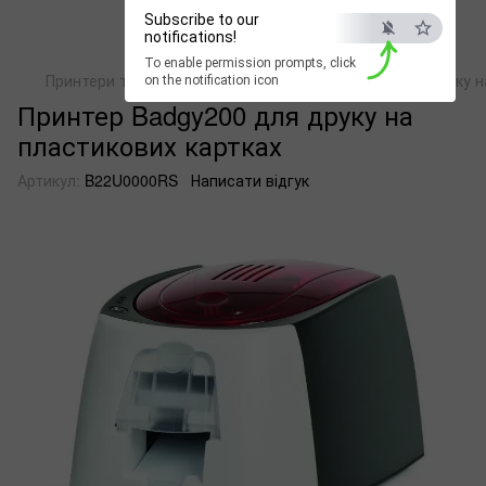
Subscribe to our
notifications!
To enable permission prompts, click
Принтери термотрансферні
Принтер Badgy200 для друку н
on the notification icon
Принтер Badgy200 для друку на
пластикових картках
Артикул:
B22U0000RS
Написати відгук