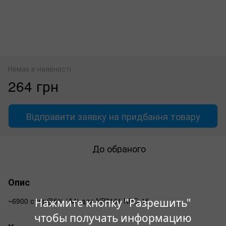
Немає в наявності
264 грн
Відправити заявку на придбання товару
До обраного
Опис
~6900 стор@5% (A4) для NP7161 NPG-15
Нажмите кнопку "Разрешить"
чтобы получать информацию