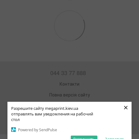
044 33 77 888
Контакти
Повна версія сайту
×
Мапа сайту
Разрешите сайту megaprint.kiev.ua
отправлять вам уведомления на рабочий
© 2002—2026
стол
Офісна техніка та витратні матеріали
Powered by SendPulse