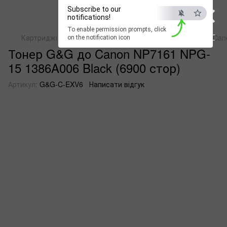
×
Subscribe to our
notifications!
To enable permission prompts, click
ESC
Картриджі для копіювальних пристроів
Тонер G&G до Cano
on the notification icon
Тонер G&G до Canon NP7161 NPG-
15 1386A006 Black (6900 стор)
Артикул:
G&G-C-EXV6
Написати відгук