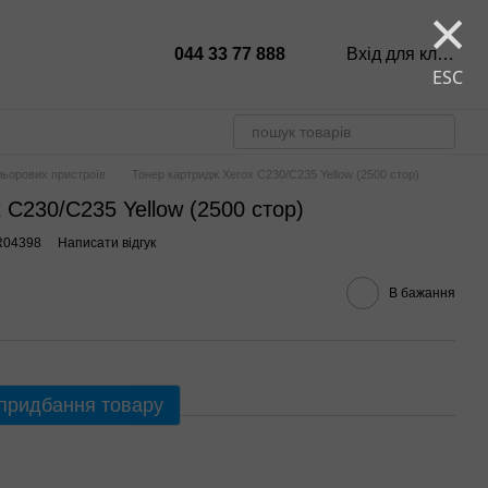
×
044 33 77 888
Вхід для клієнтів
ESC
льорових пристроїв
Тонер картридж Xerox C230/C235 Yellow (2500 стор)
 C230/C235 Yellow (2500 стор)
R04398
Написати відгук
В бажання
 придбання товару