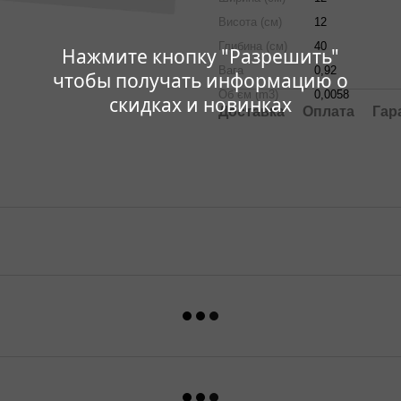
Висота (см)
12
Глибина (см)
40
Нажмите кнопку "Разрешить"
Вага
0,92
чтобы получать информацию о
Об`єм (m3)
0,0058
скидках и новинках
Доставка
Оплата
Гар