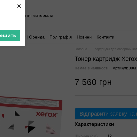
×
хніка та витратні матеріали
решить
Аутсорсинг | Оренда
Поліграфія
Новини
Контакти
Головна
Картриджі для лазерних ко
Тонер картридж Xerox
Немає в наявності
Артикул: 006
7 560 грн
Відправити заявку на
Характеристики
Ширина (см)
12