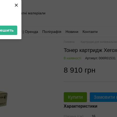
×
хніка та витратні матеріали
решить
Аутсорсинг | Оренда
Поліграфія
Новини
Контакти
Головна
Картриджі для копіювальни
Тонер картридж Xerox
В наявності
Артикул: 006R01531
8 910 грн
Купити
Замовити
Характеристики
Ширина (см)
16