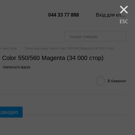
×
044 33 77 888
Вхід для клієнтів
ESC
х пристроів
Тонер картридж Xerox Color 550/560 Magenta (34 000 стор)
 Color 550/560 Magenta (34 000 стор)
Написати відгук
В бажання
 швидко