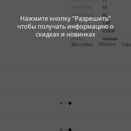
Висота (см)
13
Глибина (см)
62
Нажмите кнопку "Разрешить"
Вага
1,60
чтобы получать информацию о
Об`єм (m3)
0,0129
скидках и новинках
Країна
Ірландія
Доставка
Оплата
Гар