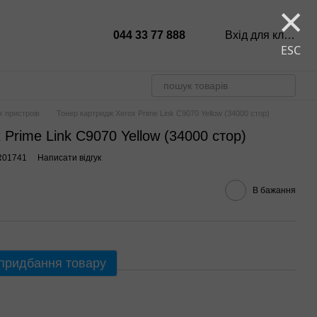
×
044 33 77 888
Вхід для клієнтів
ESC
х пристроів
Тонер картридж Xerox Prime Link C9070 Yellow (34000 стор)
Prime Link C9070 Yellow (34000 стор)
R01741
Написати відгук
В бажання
 придбання товару