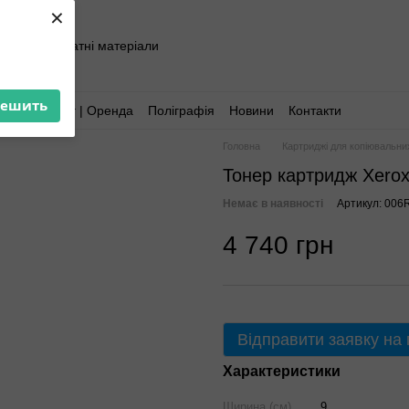
×
хніка та витратні матеріали
решить
Аутсорсинг | Оренда
Поліграфія
Новини
Контакти
Головна
Картриджі для копіювальни
Тонер картридж Xerox 
Немає в наявності
Артикул: 006
4 740 грн
Відправити заявку на
Характеристики
Ширина (см)
9