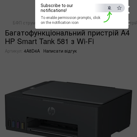
×
Subscribe to our
notifications!
To enable permission prompts, click
ESC
БФП струменеві кольорові
Багатофункціональний пристрій 
on the notification icon
Багатофункціональний пристрій A4
HP Smart Tank 581 з Wi-Fi
Артикул:
4A8D4A
Написати відгук