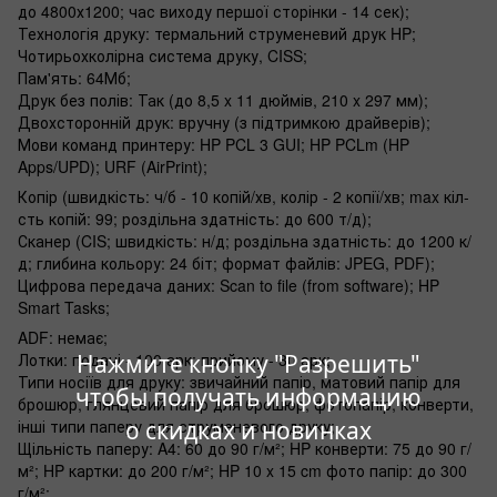
до 4800х1200; час виходу першої сторінки - 14 сек);
Технологія друку: термальний струменевий друк HP;
Чотирьохколірна система друку, CISS;
Пам'ять: 64Мб;
Друк без полів: Так (до 8,5 x 11 дюймів, 210 x 297 мм);
Двохсторонній друк: вручну (з підтримкою драйверів);
Мови команд принтеру: HP PCL 3 GUI; HP PCLm (HP
Apps/UPD); URF (AirPrint);
Копір (швидкість: ч/б - 10 копій/хв, колір - 2 копії/хв; max кіл-
сть копій: 99; роздільна здатність: до 600 т/д);
Сканер (CIS; швидкість: н/д; роздільна здатність: до 1200 к/
д; глибина кольору: 24 біт; формат файлів: JPEG, PDF);
Цифрова передача даних: Scan to file (from software); HP
Smart Tasks;
ADF: немає;
Лотки: подачі - 100 арк; прийому - 30 арк;
Нажмите кнопку "Разрешить"
Типи носіїв для друку: звичайний папір, матовий папір для
чтобы получать информацию
брошюр, глянцевий папір для брошюр, фотопапір, конверти,
інші типи паперу для струменевого друку;
о скидках и новинках
Щільність паперу: A4: 60 до 90 г/м²; HP конверти: 75 до 90 г/
м²; HP картки: до 200 г/м²; HP 10 x 15 cm фото папір: до 300
г/м²;