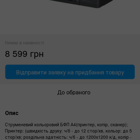
Немає в наявності
8 599 грн
Відправити заявку на придбання товару
До обраного
Опис
Струменевий кольоровий БФП А4(принтер, копір, сканер);
Принтер: (швидкість друку: ч/б - до 12 стор/хв, кольор: до 5
стор/хв; роздільна здатність: ч/б - до 1200х1200 к/д, колір -