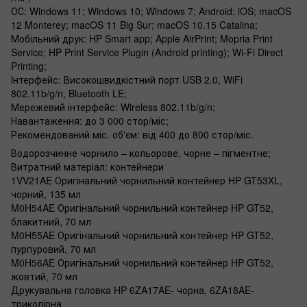
ОС: Windows 11; Windows 10; Windows 7; Android; iOS; macOS
12 Monterey; macOS 11 Big Sur; macOS 10.15 Catalina;
Мобільний друк: HP Smart app; Apple AirPrint; Mopria Print
Service; HP Print Service Plugin (Android printing); Wi-Fi Direct
Printing;
Інтерфейс: Високошвидкістний порт USB 2.0, WiFi
802.11b/g/n, Bluetooth LE;
Мережевий інтерфейс: Wireless 802.11b/g/n;
Навантаження: до 3 000 стор/міс;
Рекомендований міс. об'єм: від 400 до 800 стор/міс.
Водорозчинне чорнило – кольорове, чорне – пігментне;
Витратний матеріал: контейнери
1VV21AE Оригінальний чорнильний контейнер HP GT53XL,
чорний, 135 мл
M0H54AE Оригінальний чорнильний контейнер HP GT52,
блакитний, 70 мл
M0H55AE Оригінальний чорнильний контейнер HP GT52,
пурпуровий, 70 мл
M0H56AE Оригінальний чорнильний контейнер HP GT52,
жовтий, 70 мл
Друкувальна головка HP 6ZA17AE- чорна, 6ZA18AE-
триколірна