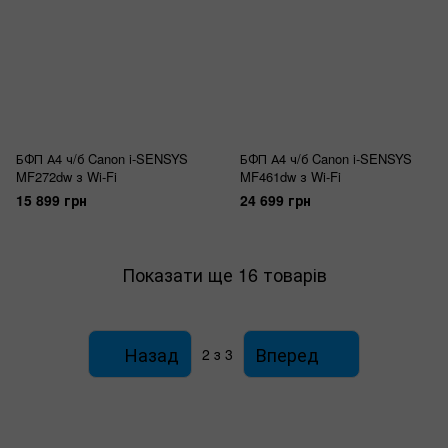
БФП А4 ч/б Canon i-SENSYS
БФП А4 ч/б Canon i-SENSYS
MF272dw з Wi-Fi
MF461dw з Wi-Fi
15 899 грн
24 699 грн
Показати ще 16 товарів
Назад
Вперед
2
з 3