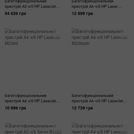
Багатофункціональний
Багатофункціональний
пристрій А3 ч/б HP LaserJet
пристрій А4 ч/б HP Laser
M443nda
137fnw з Wi-Fi
54 629 грн
12 999 грн
Багатофункціональний
Багатофункціональний
пристрій А4 ч/б HP LaserJet
пристрій А4 ч/б HP LaserJet
M236d
M236sdn
10 999 грн
12 739 грн