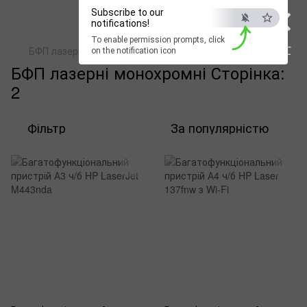
×
Subscribe to our
notifications!
To enable permission prompts, click
ESC
БФП лазерні монохромні
on the notification icon
БФП лазерні монохромні Сторінка:
2
Фільтр
За популярністю