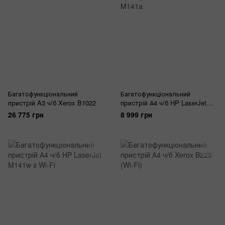
Багатофункціональний
Багатофункціональний
пристрій A3 ч/б Xerox B1022
пристрій А4 ч/б HP LaserJet
M141a
26 775 грн
8 999 грн