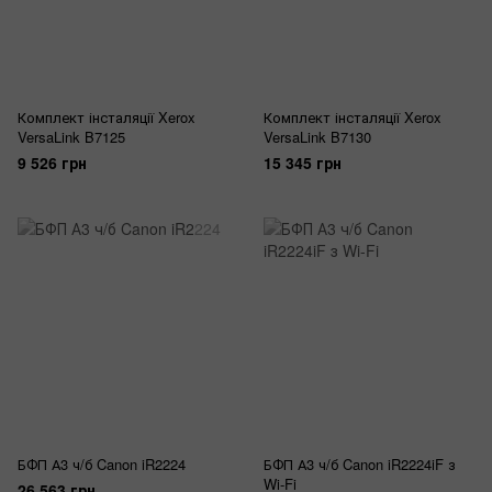
Комплект інсталяції Xerox
Комплект інсталяції Xerox
VersaLink B7125
VersaLink B7130
9 526 грн
15 345 грн
БФП А3 ч/б Canon iR2224
БФП А3 ч/б Canon iR2224iF з
Wi-Fi
26 563 грн