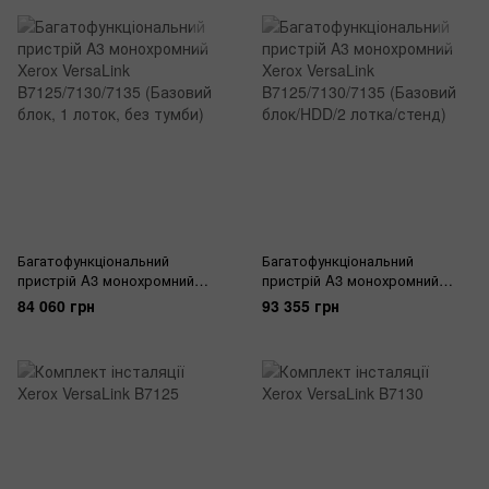
Багатофункціональний
Багатофункціональний
пристрій A3 монохромний
пристрій A3 монохромний
Xerox VersaLink
Xerox VersaLink
84 060 грн
93 355 грн
B7125/7130/7135 (Базовий
B7125/7130/7135 (Базовий
блок, 1 лоток, без тумби)
блок/HDD/2 лотка/стенд)