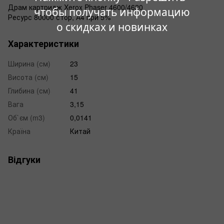
Драм картридж Xerox Phaser 4600/4620
чтобы получать информацию
Ресурс 80000 стор, А4 при 5%
о скидках и новинках
Характеристики
Ширина (см)
23
Висота (см)
15
Глибина (см)
41
Вага
3,15
Об`єм (m3)
0,0141
Країна
Китай
Відгуки