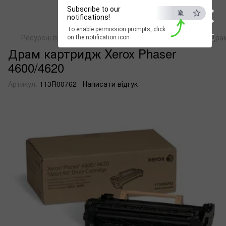
×
Subscribe to our
notifications!
To enable permission prompts, click
ESC
Ресурсні вузли і матеріали для друкованих пристроїв
Драм
on the notification icon
Драм картридж Xerox Phaser
4600/4620
Артикул:
113R00762
Написати відгук