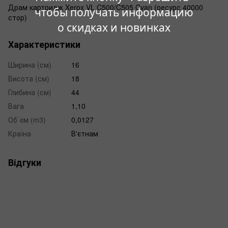
Драм картридж Xerox VL C500/C505 Cyan (ресурс 40000
чтобы получать информацию
стор)
о скидках и новинках
Характеристики
Ширина (см)
16
Висота (см)
18
Глибина (см)
44
Вага
1,10
Об`єм (m3)
0,0127
Країна
В'єтнам
Відгуки