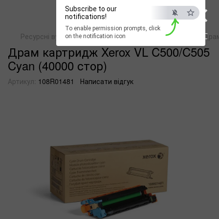
×
Subscribe to our
notifications!
To enable permission prompts, click
ESC
Ресурсні вузли і матеріали для друкованих пристроїв
Драм
on the notification icon
Драм картридж Xerox VL C500/C505
Cyan (40000 стор)
Артикул:
108R01481
Написати відгук