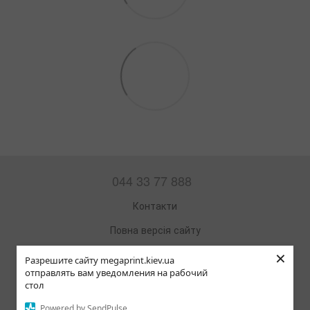
044 33 77 888
Контакти
Повна версія сайту
×
Мапа сайту
Разрешите сайту megaprint.kiev.ua
отправлять вам уведомления на рабочий
© 2002—2026
стол
Офісна техніка та витратні матеріали
Powered by SendPulse