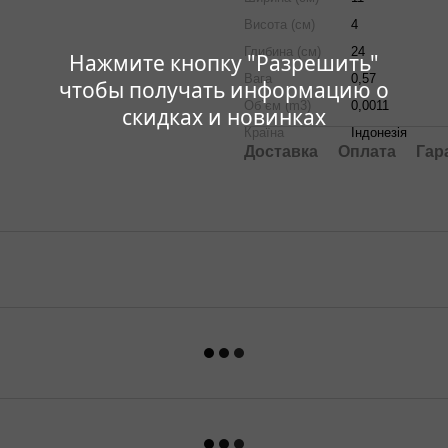
Висота (см)
4
Глибина (см)
24
Нажмите кнопку "Разрешить"
Вага
0,57
чтобы получать информацию о
Об`єм (m3)
0,0011
скидках и новинках
Країна
Індонезія
Доставка
Оплата
Гар