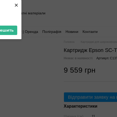
×
хніка та витратні матеріали
решить
Аутсорсинг | Оренда
Поліграфія
Новини
Контакти
Головна
Картриджі для широкоформ
Картридж Epson SC-Т
Немає в наявності
Артикул: C13
9 559 грн
Відправити заявку на
Характеристики
Ширина (см)
11