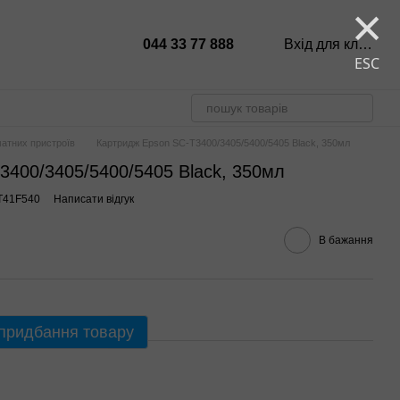
×
044 33 77 888
Вхід для клієнтів
ESC
атних пристроїв
Картридж Epson SC-Т3400/3405/5400/5405 Black, 350мл
3400/3405/5400/5405 Black, 350мл
T41F540
Написати відгук
В бажання
 придбання товару