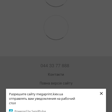
044 33 77 888
Контакти
Повна версія сайту
×
Мапа сайту
Разрешите сайту megaprint.kiev.ua
отправлять вам уведомления на рабочий
© 2002—2026
стол
Офісна техніка та витратні матеріали
Powered by SendPulse