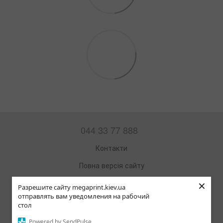
044 33 77 888
Контакти
Повна версія сайту
×
Мапа сайту
Разрешите сайту megaprint.kiev.ua
отправлять вам уведомления на рабочий
© 2002—2026
стол
Офісна техніка та витратні матеріали
Powered by SendPulse