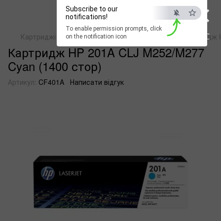
×
Subscribe to our
notifications!
To enable permission prompts, click
ESC
Картриджі для лазерних кольорових пристроїв
Картридж H
on the notification icon
Картридж HP 201A CLJ M252/M277
Cyan (1400 стор)
Артикул:
CF401A
Написати відгук