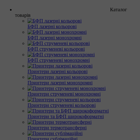
Каталог
товарів
БФП лазерні кольорові
БФП лазерні монохромні
БФП струменеві кольорові
БФП струменеві монохромні
Принтери лазерні кольорові
Принтери лазерні монохромні
Принтери струменеві монохромні
Принтери струменеві кольорові
Принтери та БФП широкоформатні
Принтери термотрансферні
Принтери сублімаційні