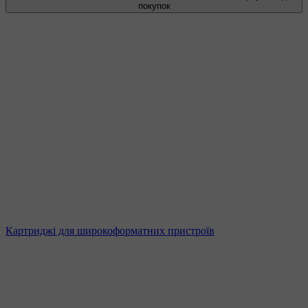
покупок
Картриджі для широкоформатних пристроїв