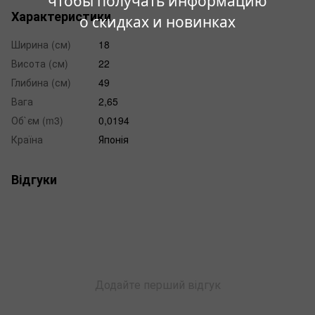
чтобы получать информацию
Характеристики
о скидках и новинках
Ширина (см)
18
Висота (см)
22
Глибина (см)
49
Вага
2,65
Об`єм (m3)
0,0194
Країна
Японія
Відгуки
Додайте перший відгук