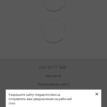
044 33 77 888
Контакти
Повна версія сайту
×
Мапа сайту
Разрешите сайту megaprint.kiev.ua
отправлять вам уведомления на рабочий
© 2002—2026
стол
Офісна техніка та витратні матеріали