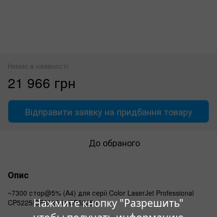
Немає в наявності
21 966 грн
Відправити заявку на придбання товару
До обраного
Опис
~7300 стор@5% (A4) для серії Color LaserJet Professional
Нажмите кнопку "Разрешить"
CP5225/CP5225dn/CP5225n