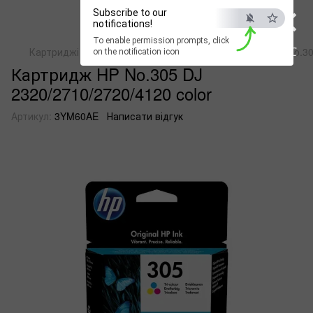
×
Subscribe to our
notifications!
To enable permission prompts, click
ESC
Картриджі для струменевих пристроїв
Картридж HP No.305
on the notification icon
Картридж HP No.305 DJ
2320/2710/2720/4120 color
Артикул:
3YM60AE
Написати відгук