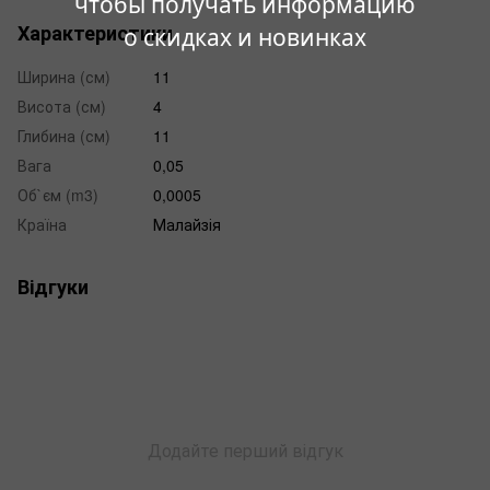
чтобы получать информацию
Характеристики
о скидках и новинках
Ширина (см)
11
Висота (см)
4
Глибина (см)
11
Вага
0,05
Об`єм (m3)
0,0005
Країна
Малайзія
Відгуки
Додайте перший відгук