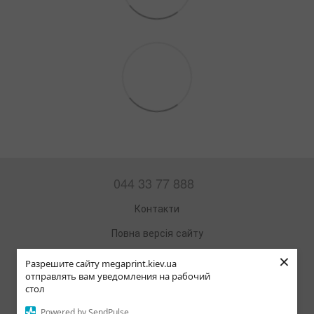
044 33 77 888
Контакти
Повна версія сайту
×
Мапа сайту
Разрешите сайту megaprint.kiev.ua
отправлять вам уведомления на рабочий
© 2002—2026
стол
Офісна техніка та витратні матеріали
Powered by SendPulse