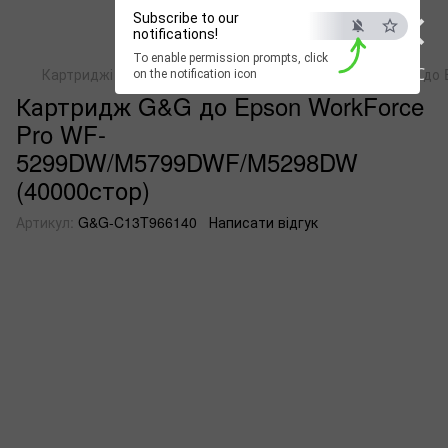
×
Subscribe to our
notifications!
To enable permission prompts, click
ESC
Картриджі для струменевих пристроїв
Картридж G&G до 
on the notification icon
Картридж G&G до Epson WorkForce
Pro WF-
5299DW/M5799DWF/M5298DW
(40000стор)
Артикул:
G&G-C13T966140
Написати відгук