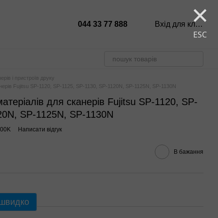
×
044 33 77 888
Вхід для клієнтів
ESC
ерів і пристроїв друку
ерів Fujitsu SP-1120, SP-1125, SP-1130, SP-1120N, SP-1125N, SP-1130N
теріалів для сканерів Fujitsu SP-1120, SP-
20N, SP-1125N, SP-1130N
100K
Написати відгук
В бажання
 швидко