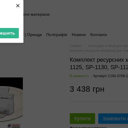
×
хніка та витратні матеріали
решить
Аутсорсинг | Оренда
Поліграфія
Новини
Контакти
Головна
Аксесуари та опції для скан
Комплект ресурсних матеріалів для скан
Комплект ресурсних ма
1125, SP-1130, SP-11
В наявності
Артикул: CON-3708-
3 438 грн
Купити
Замовити