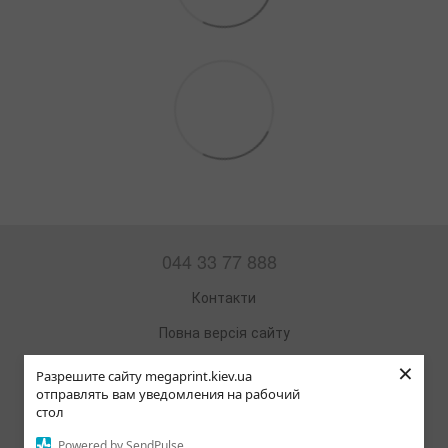
044 33 77 888
Контакти
Повна версія сайту
×
Мапа сайту
Разрешите сайту megaprint.kiev.ua
отправлять вам уведомления на рабочий
© 2002—2026
стол
Офісна техніка та витратні матеріали
Powered by SendPulse