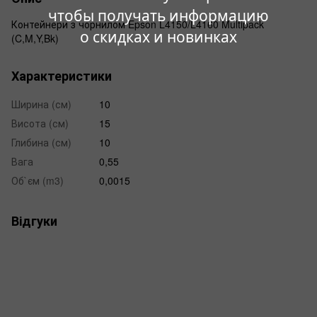
чтобы получать информацию
Контейнери з чорнилом Epson L4150/L4160 Multipack
о скидках и новинках
(C,M,Y,Bk)
Характеристики
Ширина (см)
10
Висота (см)
15
Глибина (см)
10
Вага
0,55
Об`єм (m3)
0,0015
Відгуки