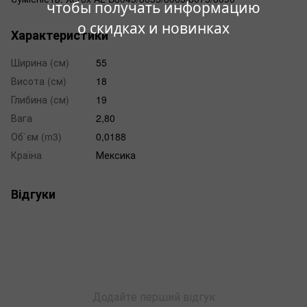
чтобы получать информацию
о скидках и новинках
Характеристики
Ширина (см)
55
Висота (см)
18
Глибина (см)
19
Вага
2,80
Об`єм (m3)
0,0188
Країна
Мексика
Відгуки
Додайте перший відгук