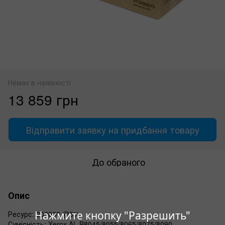
Немає в наявності
13 859 грн
Відправити заявку на придбання товару
До обраного
Опис
Нажмите кнопку "Разрешить"
Ресурс: 200000 @5%
Сумісність: Xerox AL B8045/8055/8065/8075/8090