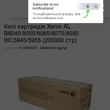
×
Subscribe to our
notifications!
To enable permission prompts, click
ESC
Картриджі для копіювальних пристроів
Копі картридж Xer
on the notification icon
Копі картридж Xerox AL
B8045/8055/8065/8075/8090
WC5945/5955 (200000 стр)
Артикул:
013R00675
Написати відгук