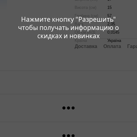
Висота (см)
15
Глибина (см)
57
Нажмите кнопку "Разрешить"
Вага
2,05
чтобы получать информацию о
Об`єм (m3)
0,0145
скидках и новинках
Країна
Україна
Доставка
Оплата
Гар