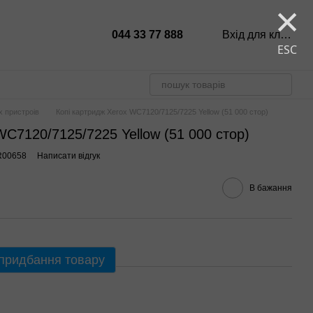
×
044 33 77 888
Вхід для клієнтів
ESC
х пристроів
Копі картридж Xerox WC7120/7125/7225 Yellow (51 000 стор)
WC7120/7125/7225 Yellow (51 000 стор)
R00658
Написати відгук
В бажання
 придбання товару