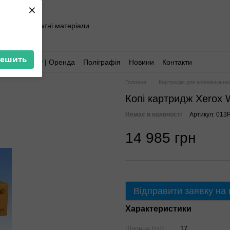
×
хніка та витратні матеріали
решить
Аутсорсинг | Оренда
Поліграфія
Новини
Контакти
Головна
Картриджі для копіювальни
Копі картридж Xerox 
Немає в наявності
Артикул: 013
14 985 грн
Відправити заявку на
Характеристики
Ширина (см)
17