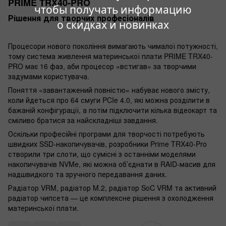
PRIME TRX40-PRO
чтобы получать информацию
Рішення для творчих професіоналів
о скидках и новинках
Процесори нового покоління вимагають чималої потужності,
тому система живлення материнської плати PRIME TRX40-
PRO має 16 фаз, аби процесор «встигав» за творчими
задумами користувача.
Поняття «завантажений повністю» набуває нового змісту,
коли йдеться про 64 смуги PCIe 4.0, які можна розділити в
бажаній конфігурації, а потім підключити кілька відеокарт та
сміливо братися за найскладніші завдання.
Оскільки професійні програми для творчості потребують
швидких ­SSD-накопичувачів, розробники Prime TRX40-Pro
створили три слоти, що сумісні з останніми моделями
накопичувачів NVMe, які можна об’єднати в RAID-масив для
надшвидкого та зручного передавання даних.
Радіатор VRM, радіатор M.2, радіатор SoC VRM та активний
радіатор чипсета — це комплексне рішення з охолодження
материнської плати.