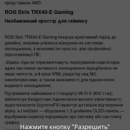
представила AMD.
ROG Strix TRX40-E Gaming
Необмежений простір для геймінгу
ROG Strix TRX40-E Gaming поєднує креативний підхід до
дизайну, зокрема ­унікальні візерунки на системах
охолодження, з можливістю простої, але професійної
персоналізації ПК.
«Важкі» ігри не спричинятимуть перегрівання комп’ютера,
адже системою активного охолодження передбачено не
лише чипсети, а й зона VRM, радіатор над M2-
накопичувачами, а також можливості для підключення
водяного охолодження.
Підтримання найновішого стандарту Wi-Fi 6 (802.11ax)
забезпечує бездротове підключення високої ефективності,
аудіотехнологія SupremeFX гарантує детальне відтворення
звуку, а LiveDash — вбудована 1,3-дюймова OLED-панель —
відображає корисну інформацію про систему або кастомну
графіку.
Нажмите кнопку "Разрешить"