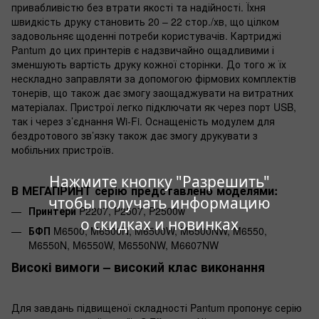
привабливістю без втрати якості та надійності. Їхня
швидкість друку становить 20 – 22 стор./хв, що цілком
задовольняє щоденні потреби користувачів. Картриджі
Pantum до цих принтерів є надзвичайно ощадливими і
зменшують вартість друку кожної сторінки. До того ж їх
нескладно заправляти за допомогою фірмових комплектів
тонерів, що також дає змогу заощаджувати на витратних
матеріалах. Пристрої легко підключати як через порт USB,
так і через з’єднання Wi-Fi. Оснащеність модулем для
бездротового зв’язку також дає змогу друкувати з
мобільних пристроїв.
Нажмите кнопку "Разрешить"
В МЕГАПРИНТ серію представлено моделями:
чтобы получать информацию
Принтери
P2207, P2507, P2500w
о скидках и новинках
БФП
M6500, M6500N, M6500W, M6500NW, M6550,
M6550N, M6550W, M6550NW, M6607NW
Високі вимоги – високий клас виконання
Для завдань підвищеної складності Pantum пропонує серію