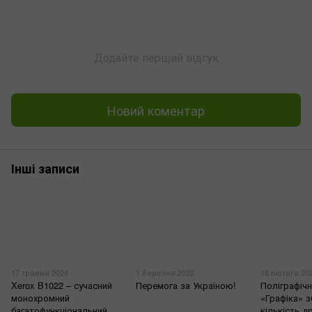
Додайте перший відгук
Новий коментар
Інші записи
17 травня 2024
1 березня 2022
18 лютого 20
Xerox B1022 – сучасний
Перемога за Україною!
Поліграфіч
монохромний
«Графіка» 
багатофункціональний
кількість д