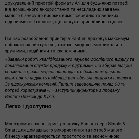
друкувальний пристрій формату А4 для будь-яких потреб:
від домашнього використання та нескладних завдань
малого бізнесу до високих вимог середніх та великих
підприємств. І головне, що за дуже привабливою ціною.
Під час розроблення принтерів Pantum враховує максимум
побажань користувачів, тож їхні моделі є максимально
зручними, надійними та економічними.
«Завдяки роботі кваліфікованого науково-дослідного відділу та
локалізованої служби продажу й підтримки, що збирає відгуки
споживачів, наші моделі відповідають бажанням цільової
аудиторії та надають найбільш рентабельні продукти і послуги.
За підрахунками компанії, Pantum задовольняє понад 90 %
потреб користувачів», – заступник директора з продажу
Pantum Олександр Кукін.
Легко і доступно
Монохромні лазерні пристрої друку Pantum серії Simple &
Smart для домашнього викори­стання та потреб малого
бізнесу характеризуються простотою та економічною