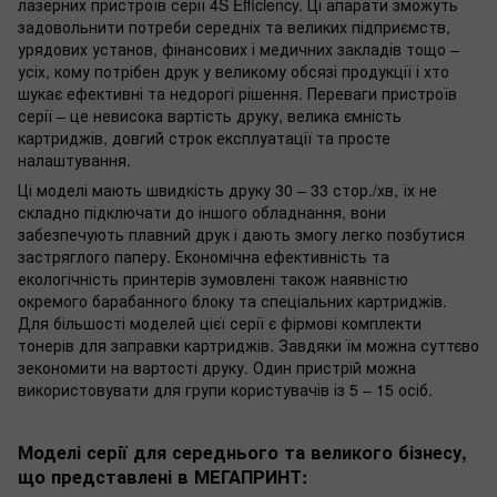
лазерних пристроїв серії 4S Efficiency. Ці апарати зможуть
задовольнити потреби середніх та великих під­приємств,
урядових установ, фінансових і медичних закладів тощо –
усіх, кому потрібен друк у великому обсязі продукції і хто
шукає ефективні та недорогі рішення. Переваги пристроїв
серії – це невисока вартість друку, велика ємність
картриджів, довгий строк експлуатації та просте
налаштування.
Ці моделі мають швидкість друку 30 – 33 стор./хв, їх не
складно підключати до іншого обладнання, вони
забезпечують плавний друк і дають змогу легко позбутися
застряглого паперу. Економічна ефективність та
екологічність принтерів зумовлені також наявністю
окремого барабанного блоку та спеціальних картриджів.
Для більшості моделей цієї серії є фірмові комплекти
тонерів для заправки картриджів. Завдяки їм можна суттєво
зекономити на вартості друку. Один пристрій можна
використовувати для групи користувачів із 5 – 15 осіб.
Моделі серії для середнього та великого бізнесу,
що представлені в МЕГАПРИНТ: