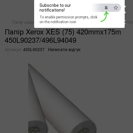
×
Subscribe to our
notifications!
To enable permission prompts, click
ESC
Папір широкоформатний
Папір Xerox XES (75) 420mmx175
on the notification icon
Папір Xerox XES (75) 420mmx175m
450L90237/496L94049
Артикул:
450L90237
Написати відгук