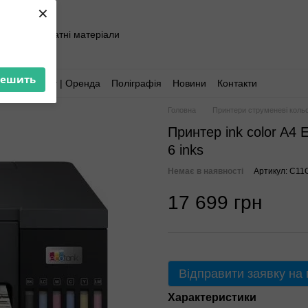
×
хніка та витратні матеріали
решить
Аутсорсинг | Оренда
Поліграфія
Новини
Контакти
Головна
Принтери струменеві кольо
Принтер ink color A4
6 inks
Немає в наявності
Артикул: C1
17 699 грн
Відправити заявку на
Характеристики