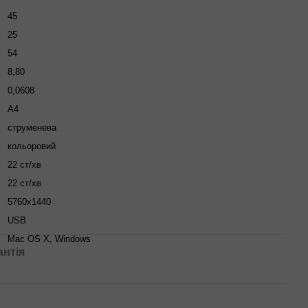
45
25
54
8,80
0,0608
A4
струменева
кольоровий
22 ст/хв
22 ст/хв
5760х1440
USB
Mac OS X, Windows
антія