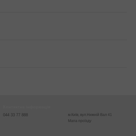
Контактна інформація
044 33 77 888
м.Київ, вул.Нижній Вал 41
Мапа проїзду