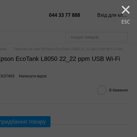
×
044 33 77 888
Вхід для клієнтів
ESC
рові
Принтер ink color A4 Epson EcoTank L8050 22_22 ppm USB Wi-Fi 6 inks
 Epson EcoTank L8050 22_22 ppm USB Wi-Fi
1CK37403
Написати відгук
В бажання
 придбання товару