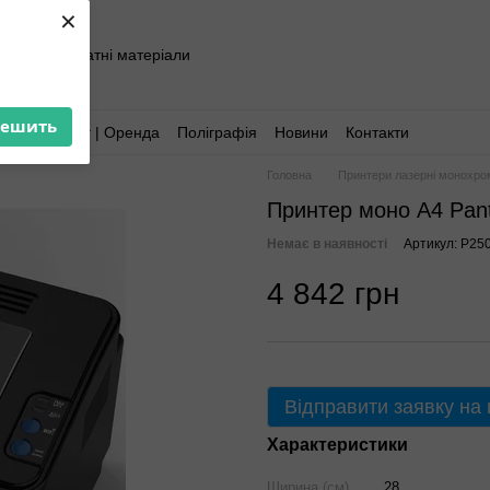
×
хніка та витратні матеріали
решить
Аутсорсинг | Оренда
Поліграфія
Новини
Контакти
Головна
Принтери лазерні монохро
Принтер моно A4 Pa
Немає в наявності
Артикул: P2
4 842 грн
Відправити заявку на
Характеристики
Ширина (см)
28