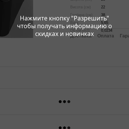
Висота (см)
22
Глибина (см)
38
Нажмите кнопку "Разрешить"
Вага
5,65
чтобы получать информацию о
Об`єм (m3)
0,0234
скидках и новинках
Доставка
Оплата
Гар