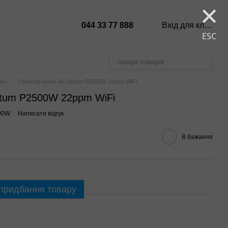
×
044 33 77 888
Вхід для клієнтів
ESC
мні
Принтер моно A4 Pantum P2500W 22ppm WiFi
ntum P2500W 22ppm WiFi
500W
Написати відгук
В бажання
 придбання товару